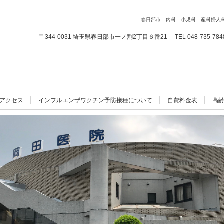
春日部市 内科 小児科 産科婦人
〒344-0031 埼玉県春日部市一ノ割2丁目６番21
TEL 048-735-784
アクセス
インフルエンザワクチン予防接種について
自費料金表
高