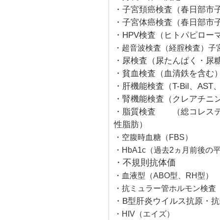
・子宮頚癌検査（春日部市子
・子宮体癌検査（春日部市子
・HPV検査（ヒトパピロー
・超音波検査（経腟検査）子
・尿検査（尿たんぱく・尿
・貧血検査（血清鉄を含む）（
・肝機能検査（T-Bil、AST、A
・腎機能検査（クレアチニン
・脂質検査 （総コレステロ
性脂肪）
・空腹時血糖（FBS）
・HbA1c（過去2ヵ月前後の
・不規則抗体価
・血液型（ABO型、RH型）
・抗ミュラー管ホルモン検査
・B型肝炎ウイルス抗原・抗
・HIV（エイズ）