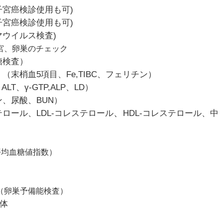
宮癌検診使用も可)
宮癌検診使用も可)
マウイルス検査)
宮、卵巣のチェック
糖検査）
末梢血5項目、Fe,TIBC、フェリチン）
LT、γ-GTP,ALP、LD）
、尿酸、BUN）
、
ール、LDL-コレステロール
HDL-コレステロール、中
平均血糖値指数）
（卵巣予備能検査）
体