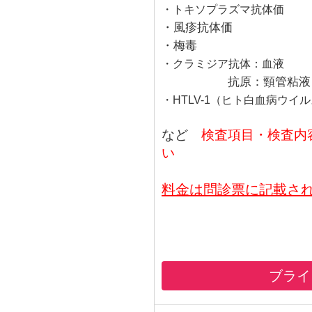
・トキソプラズマ抗体価
・風疹抗体価
・梅毒
・クラミジア抗体：血液
抗原：頸管粘液
・HTLV-1（ヒト白血病ウイ
など
検査項目・検査内
い
料金は問診票に記載さ
ブライ