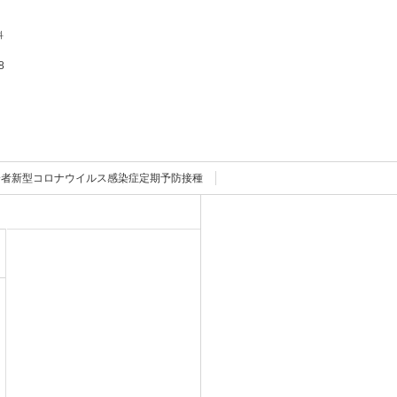
科
8
齢者新型コロナウイルス感染症定期予防接種