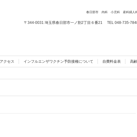
春日部市 内科 小児科 産科婦人
〒344-0031 埼玉県春日部市一ノ割2丁目６番21
TEL 048-735-784
アクセス
インフルエンザワクチン予防接種について
自費料金表
高